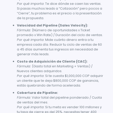
Por qué importa:
Te dice dónde se caen las ventas.
Si pasas muchos leads a “Cotización” pero pocos a
“Cierre”, tu problema es el precio o la presentación
de la propuesta.
Velocidad del Pipeline (Sales Velocity):
Fórmula:
(Número de oportunidades x Ticket
promedio x Win Rate) / Duración del ciclo de ventas.
Por qué importa:
Mide cuánto dinero entra a tu
empresa cada día. Reducir tu ciclo de ventas de 60
a 45 días aumenta tus ingresos sin necesidad de
generar más leads.
Costo de Adquisición de Cliente (CAC):
Fórmula:
(Gasto total en Marketing + Ventas) /
Nuevos clientes adquiridos.
Por qué importa:
Si te cuesta $1,000,000 COP adquirir
un cliente que te deja $800,000 COP de ganancia,
estás quebrando de forma acelerada.
Cobertura de Pipeline:
Fórmula:
Valor total del pipeline ponderado / Cuota
de ventas del mes.
Por qué importa:
Si tu meta es vender 100 millones y
tu tasa de cierre es del 25%, necesitas tener 400