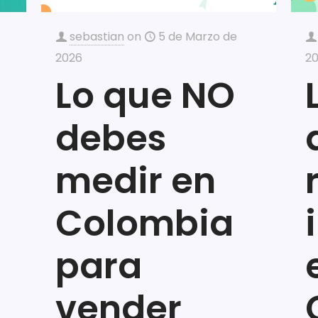
sebastian
on
5 de Marzo de
2026
2
Lo que NO
debes
medir en
Colombia
para
vender