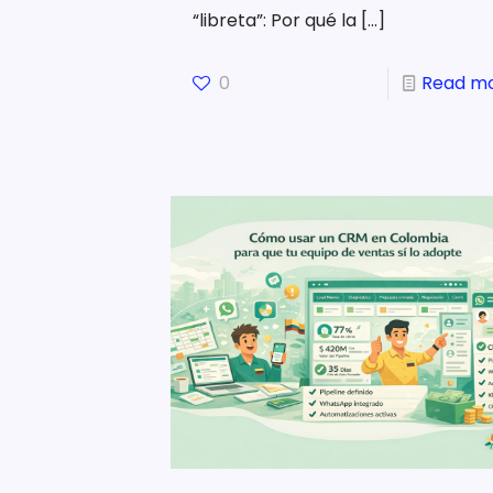
“libreta”: Por qué la
[…]
0
Read m