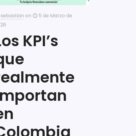
sebastian
on
5 de Marzo de
026
Los KPI’s
que
realmente
importan
en
Colombia