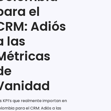
para el
CRM: Adiós
a las
”
Métricas
de
Vanidad
s KPI’s que realmente importan en
lombia para el CRM: Adiós a las