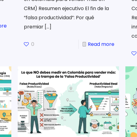
CRM) Resumen ejecutivo El fin de la
Co
“falsa productividad”: Por qué
Re
ore
premiar
[…]
in
c
0
Read more