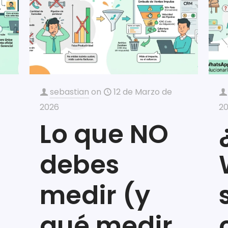
sebastian
on
12 de Marzo de
2026
2
Lo que NO
debes
medir (y
qué medir