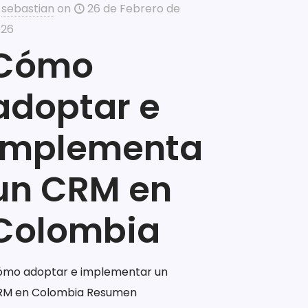
sebastian
on
26 de Febrero de
026
Cómo
adoptar e
implementar
un CRM en
Colombia
ómo adoptar e implementar un
RM en Colombia Resumen