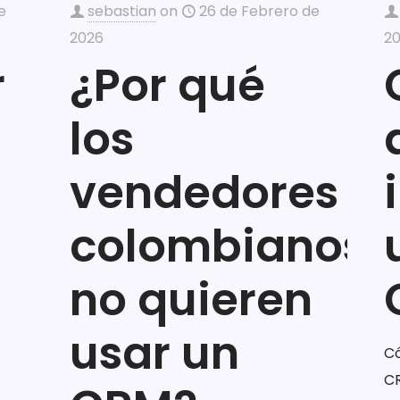
e
sebastian
on
26 de Febrero de
2026
2
r
¿Por qué
los
vendedores
colombianos
no quieren
usar un
C
C