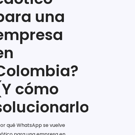
para una
empresa
en
Colombia?
(Y cómo
solucionarlo)
or qué WhatsApp se vuelve
ótico para una empresa en