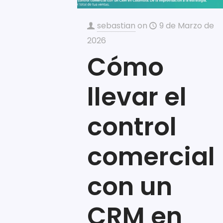
sebastian
on
9 de Marzo de
2026
Cómo
llevar el
control
comercial
con un
CRM en