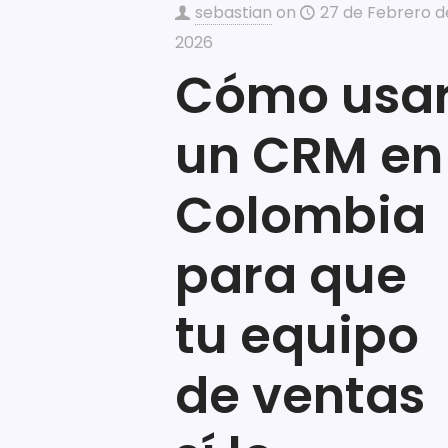
sebastian
on
27 de Febrero d
2026
Cómo usa
un CRM en
Colombia
para que
tu equipo
de ventas