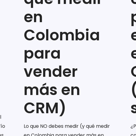
en
Colombia
para
vender
más en
CRM)
l
fío
Lo que NO debes medir (y qué medir
¿P
es
en Colombia para vender más en
ca