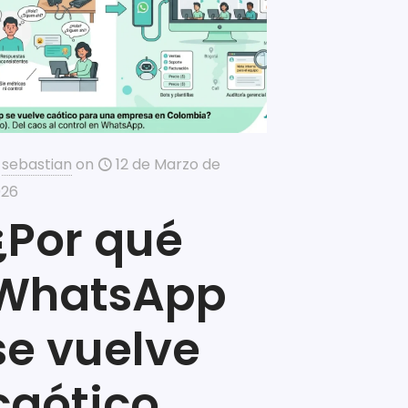
sebastian
on
12 de Marzo de
026
¿Por qué
WhatsApp
se vuelve
caótico