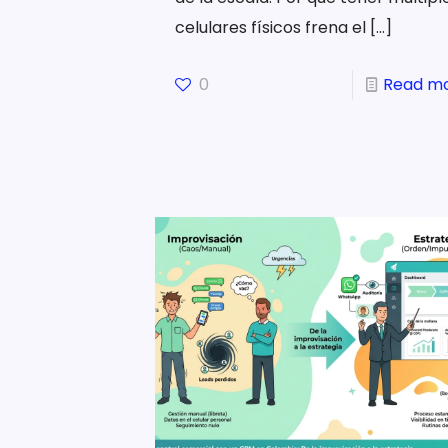
celulares físicos frena el
[…]
0
Read m